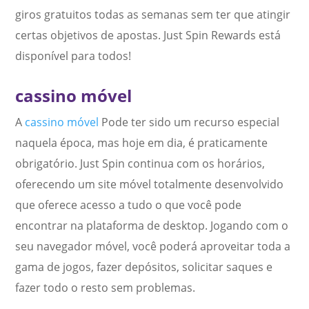
giros gratuitos todas as semanas sem ter que atingir
certas objetivos de apostas. Just Spin Rewards está
disponível para todos!
cassino móvel
A
cassino móvel
Pode ter sido um recurso especial
naquela época, mas hoje em dia, é praticamente
obrigatório. Just Spin continua com os horários,
oferecendo um site móvel totalmente desenvolvido
que oferece acesso a tudo o que você pode
encontrar na plataforma de desktop. Jogando com o
seu navegador móvel, você poderá aproveitar toda a
gama de jogos, fazer depósitos, solicitar saques e
fazer todo o resto sem problemas.