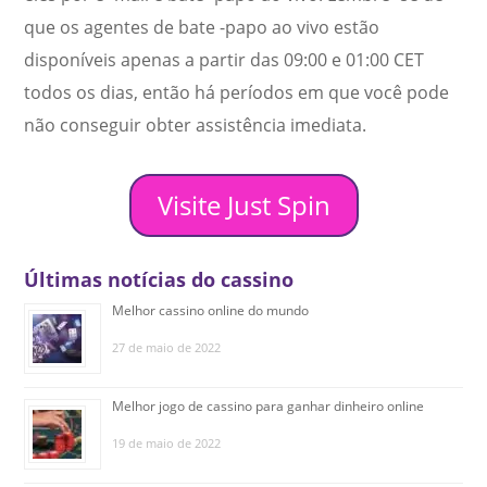
que os agentes de bate -papo ao vivo estão
disponíveis apenas a partir das 09:00 e 01:00 CET
todos os dias, então há períodos em que você pode
não conseguir obter assistência imediata.
Visite Just Spin
Últimas notícias do cassino
Melhor cassino online do mundo
27 de maio de 2022
Melhor jogo de cassino para ganhar dinheiro online
19 de maio de 2022