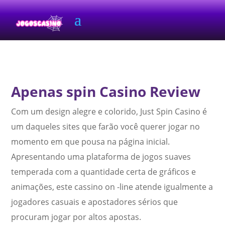
Apenas spin Casino Review
Com um design alegre e colorido, Just Spin Casino é
um daqueles sites que farão você querer jogar no
momento em que pousa na página inicial.
Apresentando uma plataforma de jogos suaves
temperada com a quantidade certa de gráficos e
animações, este cassino on -line atende igualmente a
jogadores casuais e apostadores sérios que
procuram jogar por altos apostas.