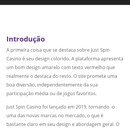
Introdução
A primeira coisa que se destaca sobre Just Spin
Casino é seu design colorido. A plataforma apresenta
um bom design amarelo com texto vermelho que
realmente o destaca do resto. O site promete uma
boa diversão, independentemente da sua
participação média ou de jogos favoritos.
Just Spin Casino foi lançado em 2019, tornando -o
uma das novas marcas no mercado, o que é
bastante claro em seu design e abordagem geral. O