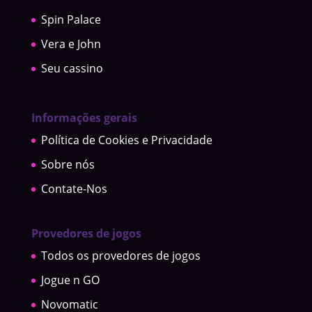
Spin Palace
Vera e John
Seu cassino
Informações gerais
Política de Cookies e Privacidade
Sobre nós
Contate-Nos
Provedores de jogos
Todos os provedores de jogos
Jogue n GO
Novomatic