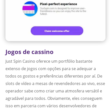
Jogos de cassino
Just Spin Casino oferece um portfólio bastante
extenso de jogos com opções para se adequar a
todos os gostos e preferências diferentes por aí. De
slots de vídeo a mesas de revendedores ao vivo, esse
operador sabe como criar uma atmosfera versátil e
agradável para todos. Obviamente, eles conseguem
isso em parceria com vários desenvolvedores de