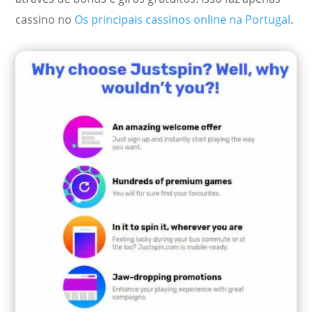
cassino no
Os principais cassinos online na Portugal
.