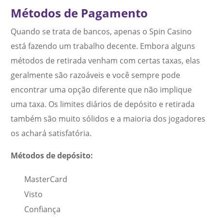
Métodos de Pagamento
Quando se trata de bancos, apenas o Spin Casino
está fazendo um trabalho decente. Embora alguns
métodos de retirada venham com certas taxas, elas
geralmente são razoáveis e você sempre pode
encontrar uma opção diferente que não implique
uma taxa. Os limites diários de depósito e retirada
também são muito sólidos e a maioria dos jogadores
os achará satisfatória.
Métodos de depósito:
MasterCard
Visto
Confiança