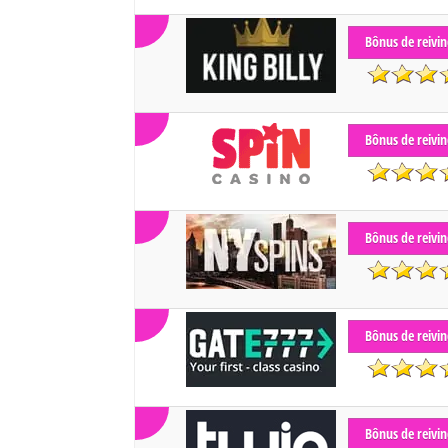
Bônus de reivi
Bônus de reivi
Bônus de reivi
Bônus de reivi
Bônus de reivi