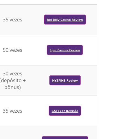
35 vezes
Rei Billy Casino Review
50 vezes
Spin Casino Review
30 vezes
(depósito +
NYSPINS Review
bônus)
35 vezes
GATE777 Revisão