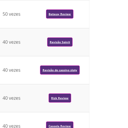
50 vezes
Betway Review
40 vezes
Revisão Spinit
40 vezes
Revisão do cassino sloty
40 vezes
Rizk Review
40 vezes
Casoola Review