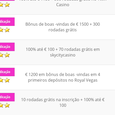
Casino
ndicação
Bônus de boas -vindas de € 1500 + 300
rodadas grátis
ndicação
100% até € 100 + 70 rodadas grátis em
skycitycasino
ndicação
€ 1200 em bônus de boas -vindas em 4
primeiros depósitos no Royal Vegas
ndicação
10 rodadas grátis na inscrição + 100% até €
100