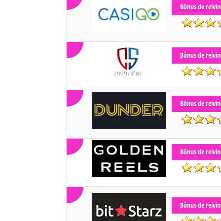
Bônus de reivi
Bônus de reivi
Bônus de reivi
Bônus de reivi
Bônus de reivi