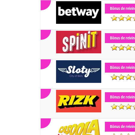
Bônus de reivi
Bônus de reivi
Bônus de reivi
Bônus de reivi
Bônus de reivi