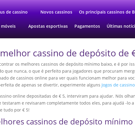
us de cassino
Novos cassinos
Os principais cassinos de B
 móveis
Apostas esportivas
Pagamentos
Últimas notíc
melhor cassino de depósito de 
ncontrar os melhores cassinos de depósito mínimo baixo, e é por is
do que nunca, o que é perfeito para jogadores que procuram mergu
do de cassinos online para ver quais funcionam melhor para você
erfeita de apenas se divertir, experimente alguns
Jogos de cassino
ssino online depositadas de € 5, interviram para ajudar. Nós olh
testaram e revisaram completamente todos eles, para ajudá -lo a 
e tudo por € 5!
lhores cassinos de depósito mínimo 