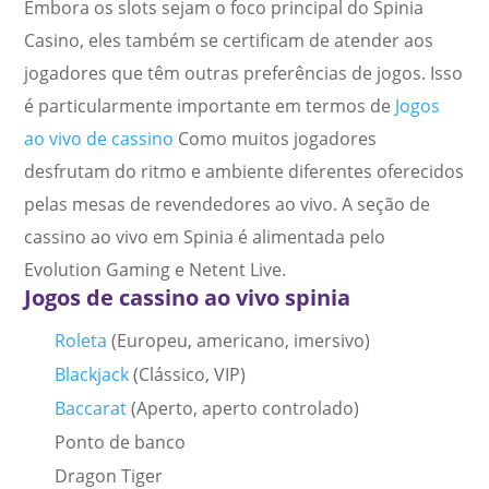
Embora os slots sejam o foco principal do Spinia
Casino, eles também se certificam de atender aos
jogadores que têm outras preferências de jogos. Isso
é particularmente importante em termos de
Jogos
ao vivo de cassino
Como muitos jogadores
desfrutam do ritmo e ambiente diferentes oferecidos
pelas mesas de revendedores ao vivo. A seção de
cassino ao vivo em Spinia é alimentada pelo
Evolution Gaming e Netent Live.
Jogos de cassino ao vivo spinia
Roleta
(Europeu, americano, imersivo)
Blackjack
(Clássico, VIP)
Baccarat
(Aperto, aperto controlado)
Ponto de banco
Dragon Tiger