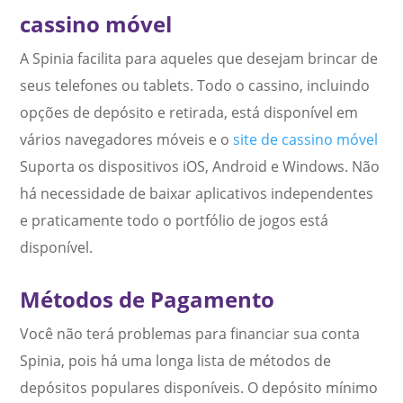
cassino móvel
A Spinia facilita para aqueles que desejam brincar de
seus telefones ou tablets. Todo o cassino, incluindo
opções de depósito e retirada, está disponível em
vários navegadores móveis e o
site de cassino móvel
Suporta os dispositivos iOS, Android e Windows. Não
há necessidade de baixar aplicativos independentes
e praticamente todo o portfólio de jogos está
disponível.
Métodos de Pagamento
Você não terá problemas para financiar sua conta
Spinia, pois há uma longa lista de métodos de
depósitos populares disponíveis. O depósito mínimo