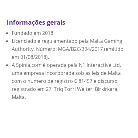
Informações gerais
Fundado em 2018
Licenciado e regulamentado pela Malta Gaming
Authority, Número: MGA/B2C/394/2017 (emitido
em 01/08/2018).
A Spinia.com é operada pela N1 Interactive Ltd,
uma empresa incorporada sob as leis de Malta
com o número de registro C 81457 e discurso
registrado em 27, Triq Torri Wejter, Birkirkara,
Malta.