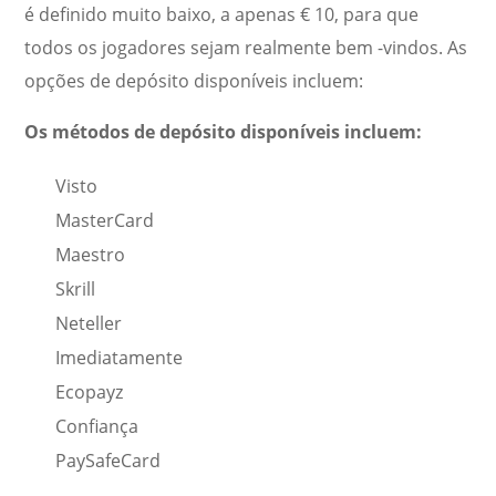
é definido muito baixo, a apenas € 10, para que
todos os jogadores sejam realmente bem -vindos. As
opções de depósito disponíveis incluem:
Os métodos de depósito disponíveis incluem:
Visto
MasterCard
Maestro
Skrill
Neteller
Imediatamente
Ecopayz
Confiança
PaySafeCard