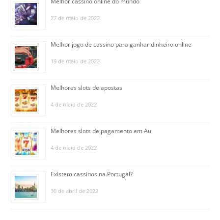
Melhor cassino online do mundo
27 de maio de 2022
Melhor jogo de cassino para ganhar dinheiro online
19 de maio de 2022
Melhores slots de apostas
4 de maio de 2022
Melhores slots de pagamento em Au
4 de maio de 2022
Existem cassinos na Portugal?
30 de abril de 2022