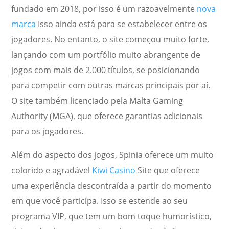
fundado em 2018, por isso é um razoavelmente
nova
marca
Isso ainda está para se estabelecer entre os
jogadores. No entanto, o site começou muito forte,
lançando com um portfólio muito abrangente de
jogos com mais de 2.000 títulos, se posicionando
para competir com outras marcas principais por aí.
O site também licenciado pela Malta Gaming
Authority (MGA), que oferece garantias adicionais
para os jogadores.
Além do aspecto dos jogos, Spinia oferece um muito
colorido e agradável
Kiwi Casino
Site que oferece
uma experiência descontraída a partir do momento
em que você participa. Isso se estende ao seu
programa VIP, que tem um bom toque humorístico,