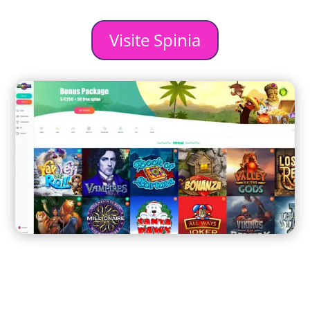
Visite Spinia