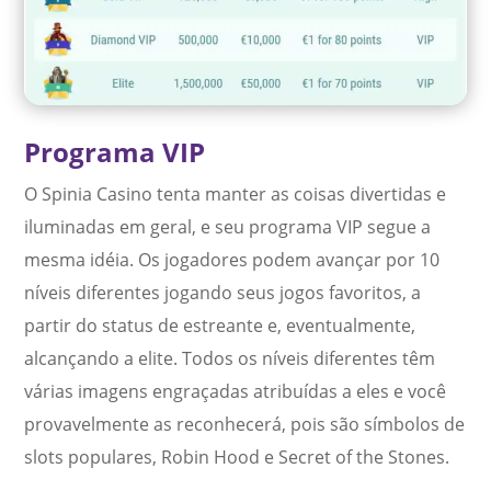
Programa VIP
O Spinia Casino tenta manter as coisas divertidas e
iluminadas em geral, e seu programa VIP segue a
mesma idéia. Os jogadores podem avançar por 10
níveis diferentes jogando seus jogos favoritos, a
partir do status de estreante e, eventualmente,
alcançando a elite. Todos os níveis diferentes têm
várias imagens engraçadas atribuídas a eles e você
provavelmente as reconhecerá, pois são símbolos de
slots populares, Robin Hood e Secret of the Stones.