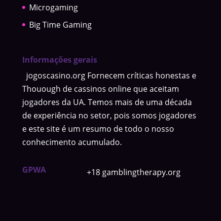
Microgaming
Big Time Gaming
Informações gerais
jogoscasino.org Fornecem críticas honestas e
Thouough de cassinos online que aceitam
jogadores da UA. Temos mais de uma década
de experiência no setor, pois somos jogadores
e este site é um resumo de todo o nosso
conhecimento acumulado.
GPWA
+18 gamblingtherapy.org