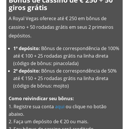
giros grátis
A Royal Vegas oferece até € 250 em bônus de
cassino + 50 rodadas grátis em seus 2 primeiros
depósitos.
1º depósito:
Bônus de correspondência de 100%
até € 100 + 25 rodadas grátis na linha direta
(código de bônus: pinacolada)
2º depósito:
Bônus de correspondência de 50%
até € 150 + 25 rodadas grátis na linha direta
(código de bônus: mojito)
Como reivindicar seu bônus:
Registre sua conta
aqui
ou clique no botão
abaixo.
Faça um depósito de € 20 ou mais.