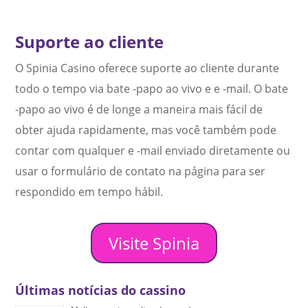
Suporte ao cliente
O Spinia Casino oferece suporte ao cliente durante
todo o tempo via bate -papo ao vivo e e -mail. O bate
-papo ao vivo é de longe a maneira mais fácil de
obter ajuda rapidamente, mas você também pode
contar com qualquer e -mail enviado diretamente ou
usar o formulário de contato na página para ser
respondido em tempo hábil.
Visite Spinia
Últimas notícias do cassino