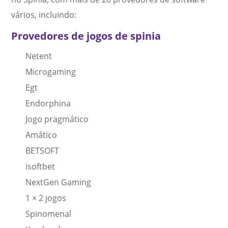
vários, incluindo:
Provedores de jogos de spinia
Netent
Microgaming
Egt
Endorphina
Jogo pragmático
Amático
BETSOFT
isoftbet
NextGen Gaming
1 × 2 jogos
Spinomenal